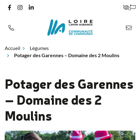
Gestion des traceurs
Aller
LIEN VERS LE COMPTE FACEBOOK
LIEN VERS LE COMPTE INSTAGRAM
LIEN VERS LE COMPTE LINKEDIN
PARA
au
contenu
Accueil
Légumes
Potager des Garennes – Domaine des 2 Moulins
Potager des Garennes
– Domaine des 2
Moulins