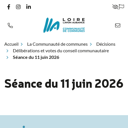
Gestion des traceurs
Aller
LIEN VERS LE COMPTE FACEBOOK
LIEN VERS LE COMPTE INSTAGRAM
LIEN VERS LE COMPTE LINKEDIN
PARA
au
contenu
Accueil
La Communauté de communes
Décisions
Délibérations et votes du conseil communautaire
Séance du 11 juin 2026
Séance du 11 juin 2026