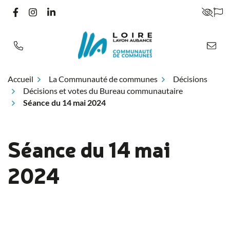
Gestion des traceurs
Aller
LIEN VERS LE COMPTE FACEBOOK
LIEN VERS LE COMPTE INSTAGRAM
LIEN VERS LE COMPTE LINKEDIN
PARA
au
contenu
Accueil
La Communauté de communes
Décisions
Décisions et votes du Bureau communautaire
Séance du 14 mai 2024
Séance du 14 mai
2024